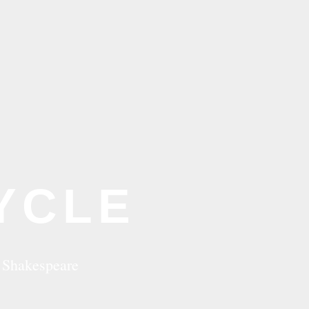
YCLE
m Shakespeare