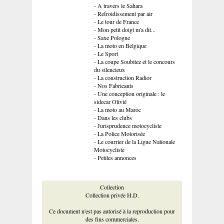
- A travers le Sahara
- Refroidissement par air
- Le tour de France
- Mon petit doigt m'a dit...
- Saxe Pologne
- La moto en Belgique
- Le Sport
- La coupe Soubitez et le concours
du silencieux
- La construction Radior
- Nos Fabricants
- Une conception originale : le
sidecar Olivié
- La moto au Maroc
- Dans les clubs
- Jurisprudence motocycliste
- La Police Motorisée
- Le courrier de la Ligue Nationale
Motocycliste
- Petites annonces
Collection
Collection privée H.D.
Ce document n'est pas autorisé à la reproduction pour
des fins commerciales.