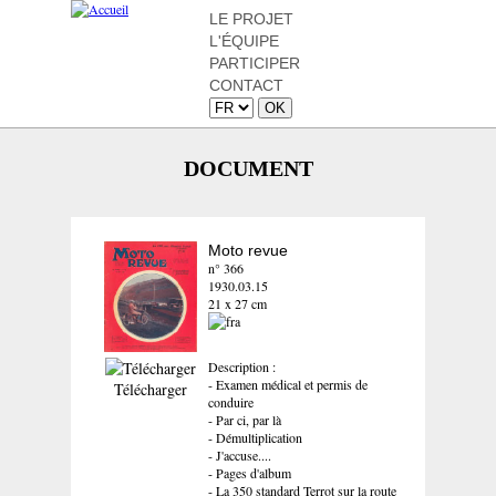
LE PROJET
L'ÉQUIPE
PARTICIPER
CONTACT
DOCUMENT
Moto revue
n° 366
1930.03.15
21 x 27 cm
Description :
- Examen médical et permis de
Télécharger
conduire
- Par ci, par là
- Démultiplication
- J'accuse....
- Pages d'album
- La 350 standard Terrot sur la route