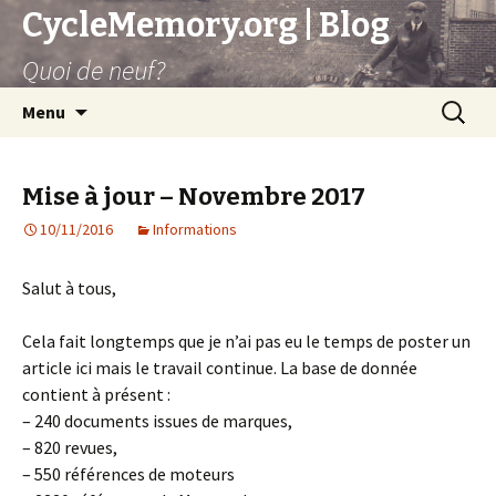
CycleMemory.org | Blog
Quoi de neuf?
Skip
Search
Menu
to
for:
content
Mise à jour – Novembre 2017
10/11/2016
Informations
Salut à tous,
Cela fait longtemps que je n’ai pas eu le temps de poster un
article ici mais le travail continue. La base de donnée
contient à présent :
– 240 documents issues de marques,
– 820 revues,
– 550 références de moteurs