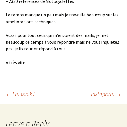
– 2330 références de Motocyclettes
Le temps manque un peu mais je travaille beaucoup sur les
améliorations techniques.
Aussi, pour tout ceux qui m’envoient des mails, je met
beaucoup de temps à vous répondre mais ne vous inquiétez
pas, je lis tout et répond à tout.
A très vite!
←
I’m back !
Instagram
→
Post
navigation
Leave a Reply