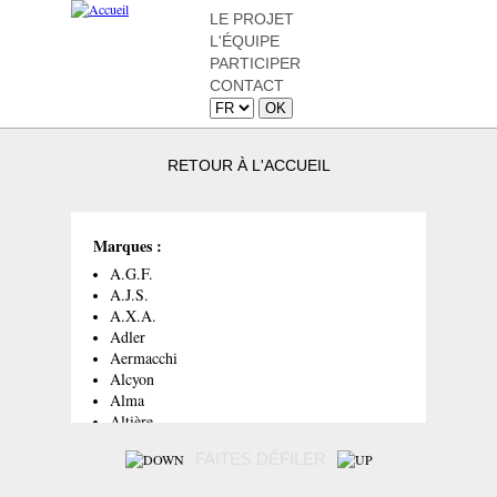
LE PROJET
L'ÉQUIPE
PARTICIPER
CONTACT
RETOUR À L'ACCUEIL
Marques :
A.G.F.
A.J.S.
A.X.A.
Adler
Aermacchi
Alcyon
Alma
Altière
André
FAITES DÉFILER
Aquila
Ardent