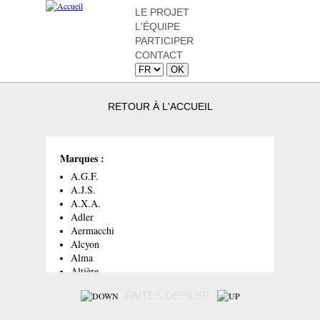
LE PROJET
L'ÉQUIPE
PARTICIPER
CONTACT
RETOUR À L'ACCUEIL
Marques :
A.G.F.
A.J.S.
A.X.A.
Adler
Aermacchi
Alcyon
Alma
Altière
André
FAITES DÉFILER
Aquila
Ardent