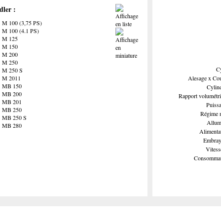
dler :
M 100 (3,75 PS)
M 100 (4.1 PS)
M 125
M 150
M 200
M 250
Cy
M 250 S
M 2011
Alesage x Cou
MB 150
Cylind
MB 200
Rapport volumétri
MB 201
Puissa
MB 250
Régime 
MB 250 S
Allum
MB 280
Alimentat
Embray
Vitess
Consommat