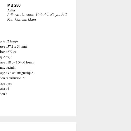
MB 280
Adler
Adlerwerke vorm. Heinrich Kleyer A G.
Frankfurt am Main
cle :
2 temps
rse :
57,1 x 54 mm
rée :
277 cc
que :
5,7
nce :
18 cv à 5400 tr/min
max :
tr/min
age :
Volant magnétique
ion :
Carburateur
age :
yes
e(s) :
4
ion :