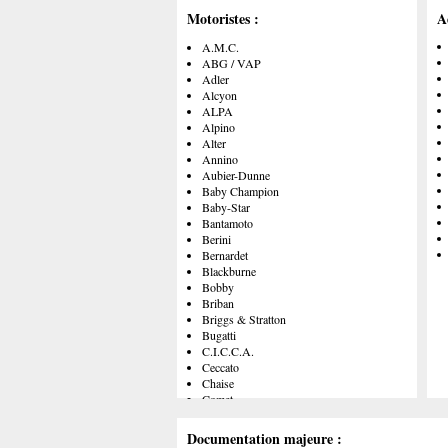
Motoristes :
A
A.M.C.
ABG / VAP
Adler
Alcyon
ALPA
Alpino
Alter
Annino
Aubier-Dunne
Baby Champion
Baby-Star
Bantamoto
Berini
Bernardet
Blackburne
Bobby
Briban
Briggs & Stratton
Bugatti
C.I.C.C.A.
Ceccato
Chaise
Comet
Comodo
Cucciolo
Documentation majeure :
Cyclaid