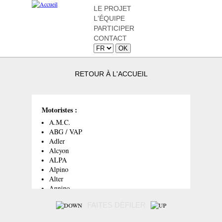
LE PROJET
L'ÉQUIPE
PARTICIPER
CONTACT
RETOUR À L'ACCUEIL
Motoristes :
A.M.C.
ABG / VAP
Adler
Alcyon
ALPA
Alpino
Alter
Annino
Aubier-Dunne
FAITES DÉFILER
Baby Champion
Baby-Star