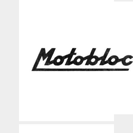
Dick-Dick
Diem
Dresch
Ducati
E.M.A.
EFA Speedwheel
Eilenriede
Eolo
Exshaw
F.N.
Flink
Franco Morini
Frontal
Fuchs
Gem
Gioiello
GYS
Hémy
Himo
Inkarette
Ipex
Itom
Jawa