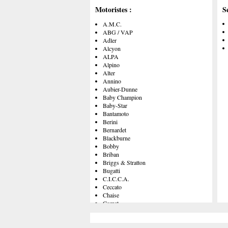
Motoristes :
S
A.M.C.
ABG / VAP
Adler
Alcyon
ALPA
Alpino
Alter
Annino
Aubier-Dunne
Baby Champion
Baby-Star
Bantamoto
Berini
Bernardet
Blackburne
Bobby
Briban
Briggs & Stratton
Bugatti
C.I.C.C.A.
Ceccato
Chaise
Comet
Comodo
Cucciolo
Cyclaid