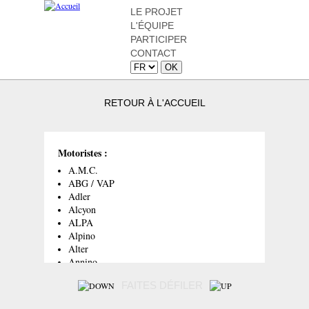
LE PROJET
L'ÉQUIPE
PARTICIPER
CONTACT
RETOUR À L'ACCUEIL
Motoristes :
A.M.C.
ABG / VAP
Adler
Alcyon
ALPA
Alpino
Alter
Annino
Aubier-Dunne
FAITES DÉFILER
Baby Champion
Baby-Star