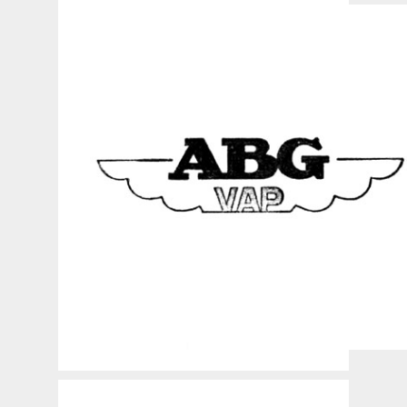
Dick-Dick
Diem
Dresch
Ducati
E.M.A.
EFA Speedwheel
Eilenriede
Eolo
Exshaw
F.N.
Flink
Franco Morini
Frontal
Fuchs
Gem
Gioiello
GYS
Hémy
Himo
Inkarette
Ipex
Itom
Jawa