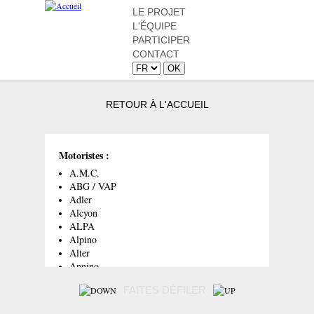
LE PROJET
L'ÉQUIPE
PARTICIPER
CONTACT
RETOUR À L'ACCUEIL
Motoristes :
A.M.C.
ABG / VAP
Adler
Alcyon
ALPA
Alpino
Alter
Annino
Aubier-Dunne
FAITES DÉFILER
Baby Champion
Baby-Star